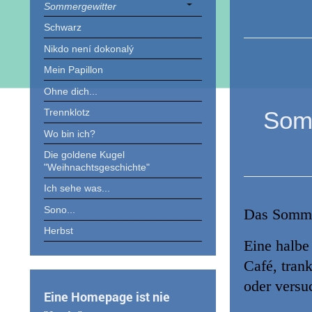
Sommergewitter
Schwarz
Nikdo není dokonalý
Mein Papillon
Ohne dich...
Somm
Trennklotz
Wo bin ich?
Die goldene Kugel
"Weihnachtsgeschichte"
Ich sehe was...
Sono...
Das Sommer
Herbst
Eine halbe
Café, tran
oder versu
Eine Homepage ist nie