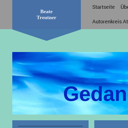
Startseite
Üb
Beate
Treutner
Autorenkreis A
Gedan