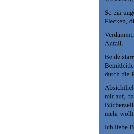
So ein ung
Flecken, d
Verdammt, 
Anfall.
Beide star
Bemitleide
durch die 
Absichtlic
mir auf, da
Bücherzell
mehr wollt
Ich liebe 