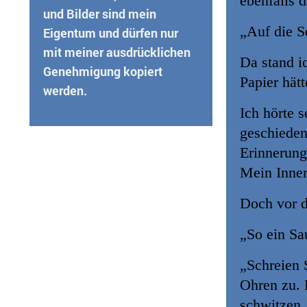
ebenfalls d
und Bilder sind mein
„Auf die S
Eigentum und dürfen nur
mit meiner ausdrücklichen
Da stand i
Genehmigung kopiert
Papier hät
werden.
Ich hörte 
geschiede
Erinnerung
Mein Inner
Doch vor d
„So ein Sa
„Schreien S
Ohren zu. 
schwitzen,