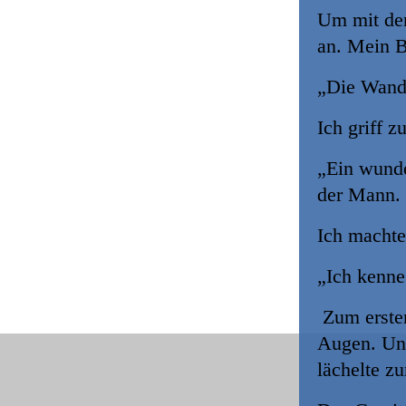
Um mit dem
an. Mein B
„Die Wand
Ich griff z
„Ein wunde
der Mann.
Ich macht
„Ich kenne
Zum ersten
Augen. Und
lächelte zu