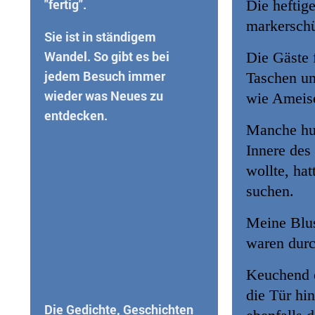
"fertig".
Die heftig
markerschü
Sie ist in ständigem
Wandel. So gibt es bei
Die Gäste 
jedem Besuch immer
Taschen un
wieder was Neues zu
wie Ameise
entdecken.
Manche hus
Innere des 
wollte, hat
suchen.
Meine Blus
waren durc
Keuchend ö
die Tür hin
Die Gedichte, Geschichten