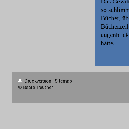
Das Gewitt
so schlimm
Bücher, üb
Bücherzell
augenblick
hätte.
Druckversion
|
Sitemap
© Beate Treutner