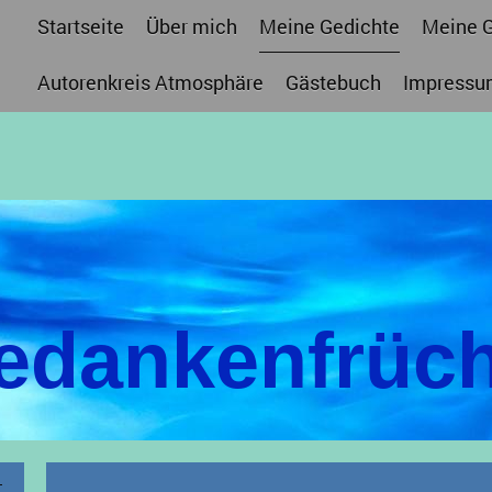
Startseite
Über mich
Meine Gedichte
Meine 
Autorenkreis Atmosphäre
Gästebuch
Impressu
edankenfrüch