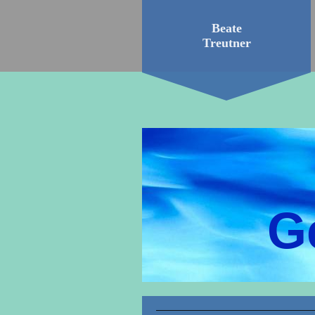
Beate
Treutner
G