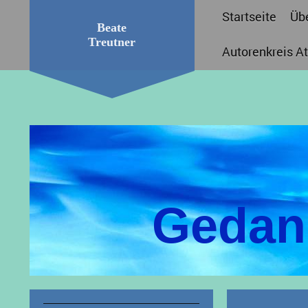
Startseite
Üb
Beate
Treutner
Autorenkreis A
Gedan