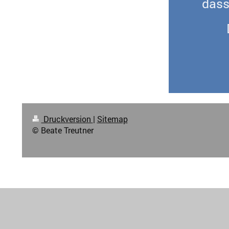
dass
Druckversion
|
Sitemap
© Beate Treutner