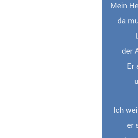
Mein Her
da mu
der 
Er 
u
Ich we
er 