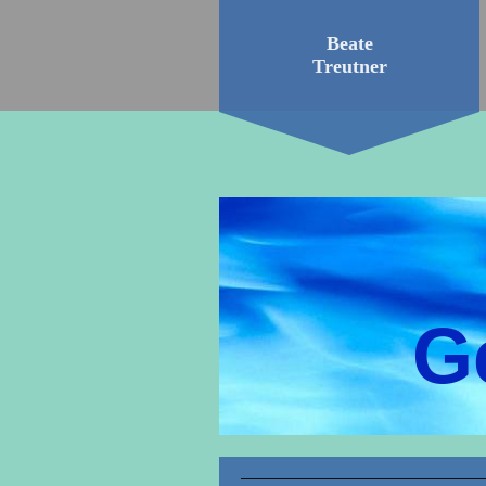
Beate
Treutner
G