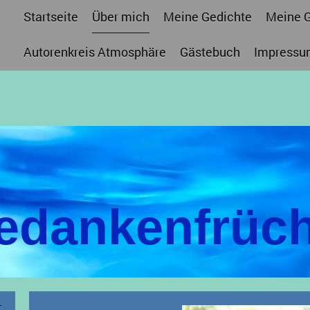
Startseite
Über mich
Meine Gedichte
Meine 
Autorenkreis Atmosphäre
Gästebuch
Impressu
edankenfrüch