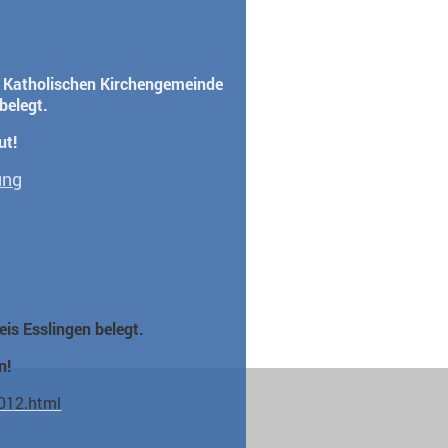
 Katholischen Kirchengemeinde
 belegt.
ut!
ung
eis Esslingen belegt.
n!
2012.html